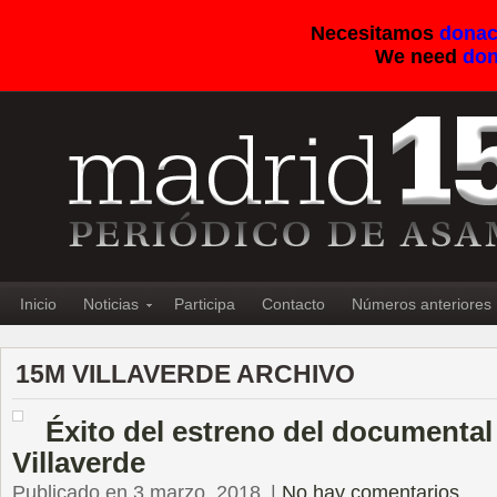
Necesitamos
donac
We need
don
Inicio
Noticias
Participa
Contacto
Números anteriores
15M VILLAVERDE ARCHIVO
Éxito del estreno del documental 
Villaverde
Publicado en 3 marzo, 2018
|
No hay comentarios