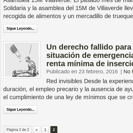
Asamblea 15M Villaverde. El pasado mes de mar
Solidaria y la asamblea del 15M de Villaverde ll
recogida de alimentos y un mercadillo de truequ
Sigue Leyendo...
Un derecho fallido para
situación de emergenc
renta mínima de inserc
Publicado en 23 febrero, 2016
|
No 
Red invisibles Desde la experienc
duración, el empleo precario y la ausencia de ay
el cumplimiento de una ley de mínimos que se c
Sigue Leyendo...
Página 2 de 2
«
1
2