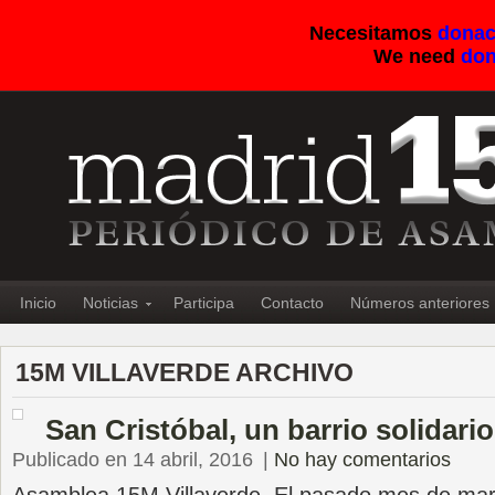
Necesitamos
donac
We need
don
Inicio
Noticias
Participa
Contacto
Números anteriores
15M VILLAVERDE ARCHIVO
San Cristóbal, un barrio solidario
Publicado en 14 abril, 2016
|
No hay comentarios