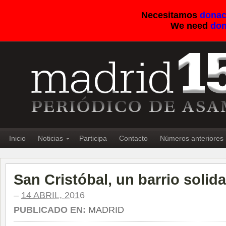
Necesitamos
donac
We need
don
Inicio
Noticias
Participa
Contacto
Números anteriores
San Cristóbal, un barrio solida
–
14 ABRIL, 2016
PUBLICADO EN:
MADRID