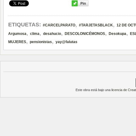
,
,
ETIQUETAS:
#CARCELPARATO
#TARJETASBLACK
12 DE OC
,
,
,
,
,
Argumosa
clima
desahucio
DESCOLONICÉMONOS
Desokupa
ES
,
,
MUJERES
pensionistas
yay@falutas
Este obra está bajo una
licencia de Cre