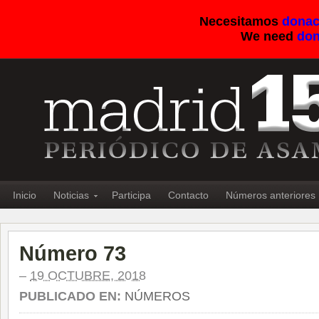
Necesitamos
donac
We need
don
Inicio
Noticias
Participa
Contacto
Números anteriores
Número 73
–
19 OCTUBRE, 2018
PUBLICADO EN:
NÚMEROS