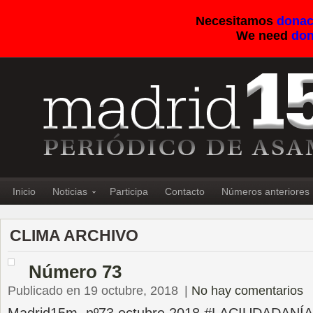
Necesitamos
donac
We need
don
Inicio
Noticias
Participa
Contacto
Números anteriores
CLIMA ARCHIVO
Número 73
Publicado en 19 octubre, 2018
|
No hay comentarios