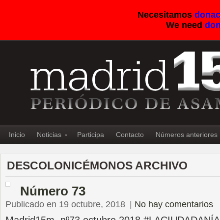
Necesitamos
donac
We need
don
Inicio
Noticias
Participa
Contacto
Números anteriores
DESCOLONICÉMONOS ARCHIVO
Número 73
Publicado en 19 octubre, 2018
|
No hay comentarios