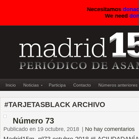
Necesitamos
donac
We need
don
Inicio
Noticias
Participa
Contacto
Números anteriores
#TARJETASBLACK ARCHIVO
Número 73
Publicado en 19 octubre, 2018
|
No hay comentarios