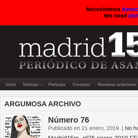
Necesitamos
donac
We need
don
Inicio
Noticias
Participa
Contacto
Números anteriores
ARGUMOSA ARCHIVO
Número 76
Publicado en 21 enero, 2019
|
No h