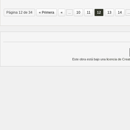
Página 12 de 34
« Primera
«
...
10
11
12
13
14
...
Este obra está bajo una
licencia de Cre