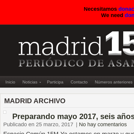
Necesitamos
donac
We need
don
Inicio
Noticias
Participa
Contacto
Números anteriores
MADRID ARCHIVO
Preparando mayo 2017, seis año
Publicado en 25 marzo, 2017
|
No hay comentarios