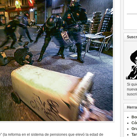
Suscr
Si qu
nueva 
suscri
Herra
Bo
Có
Gru
” (la reforma en el sistema de pensiones que elevó la edad de
Ta