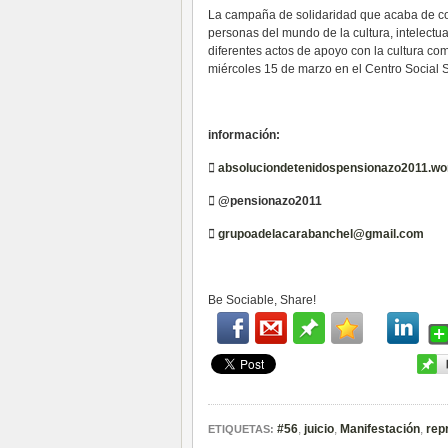
La campaña de solidaridad que acaba de co
personas del mundo de la cultura, intelectua
diferentes actos de apoyo con la cultura co
miércoles 15 de marzo en el Centro Social 
información:

absoluciondetenidospensionazo2011.w
 @pensionazo2011

grupoadelacarabanchel@gmail.com
Be Sociable, Share!
#56
,
juicio
,
Manifestación
,
rep
ETIQUETAS: