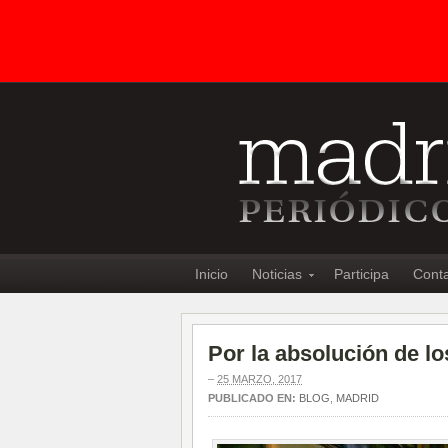
Inicio
Noticias
Participa
Cont
Por la absolución de lo
–
25 MARZO, 2017
PUBLICADO EN:
BLOG
,
MADRID