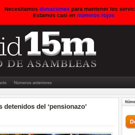
Necesitamos
donaciones
para mantener los servic
Estamos casi en
números rojos
acto
Números anteriores
Númer
s detenidos del ‘pensionazo’