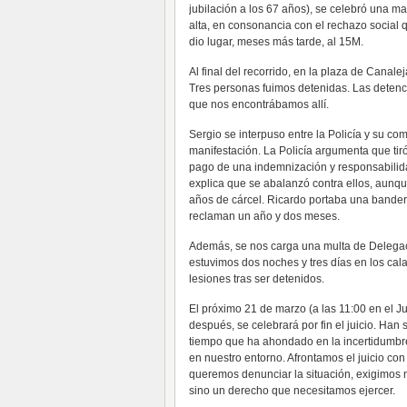
jubilación a los 67 años), se celebró una ma
alta, en consonancia con el rechazo social 
dio lugar, meses más tarde, al 15M.
Al final del recorrido, en la plaza de Canal
Tres personas fuimos detenidas. Las detenc
que nos encontrábamos allí.
Sergio se interpuso entre la Policía y su c
manifestación. La Policía argumenta que tiró
pago de una indemnización y responsabilidad 
explica que se abalanzó contra ellos, aunqu
años de cárcel. Ricardo portaba una bandera
reclaman un año y dos meses.
Además, se nos carga una multa de Delegac
estuvimos dos noches y tres días en los ca
lesiones tras ser detenidos.
El próximo 21 de marzo (a las 11:00 en el J
después, se celebrará por fin el juicio. Han 
tiempo que ha ahondado en la incertidumbr
en nuestro entorno. Afrontamos el juicio co
queremos denunciar la situación, exigimos 
sino un derecho que necesitamos ejercer.