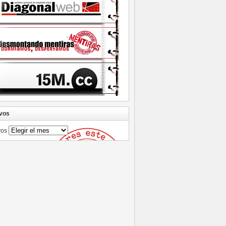
vos
vos