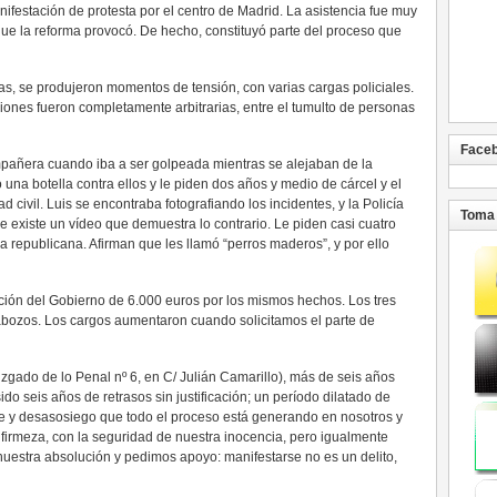
nifestación de protesta por el centro de Madrid. La asistencia fue muy
que la reforma provocó. De hecho, constituyó parte del proceso que
ejas, se produjeron momentos de tensión, con varias cargas policiales.
iones fueron completamente arbitrarias, entre el tumulto de personas
Face
ompañera cuando iba a ser golpeada mientras se alejaban de la
 una botella contra ellos y le piden dos años y medio de cárcel y el
civil. Luis se encontraba fotografiando los incidentes, y la Policía
Toma 
e existe un vídeo que demuestra lo contrario. Le piden casi cuatro
 republicana. Afirman que les llamó “perros maderos”, y por ello
ión del Gobierno de 6.000 euros por los mismos hechos. Los tres
labozos. Los cargos aumentaron cuando solicitamos el parte de
uzgado de lo Penal nº 6, en C/ Julián Camarillo), más de seis años
sido seis años de retrasos sin justificación; un período dilatado de
e y desasosiego que todo el proceso está generando en nosotros y
n firmeza, con la seguridad de nuestra inocencia, pero igualmente
nuestra absolución y pedimos apoyo: manifestarse no es un delito,