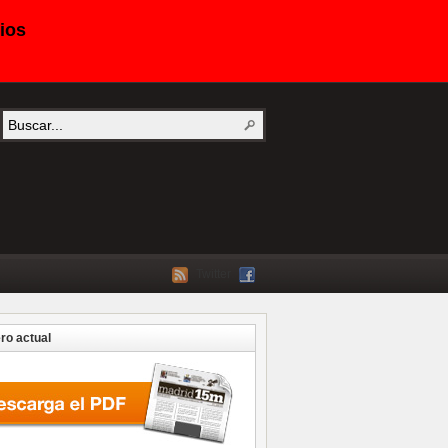
ios
Twitter
o actual