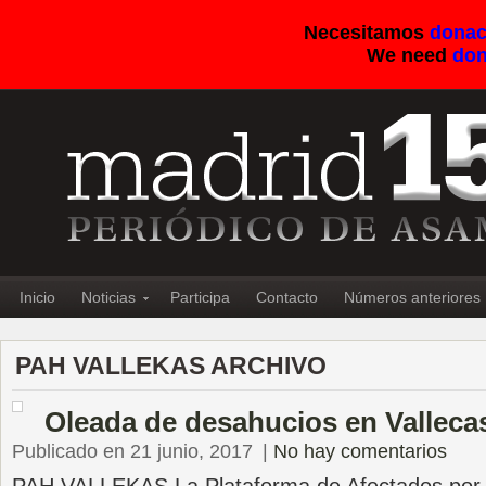
Necesitamos
donac
We need
don
Inicio
Noticias
Participa
Contacto
Números anteriores
PAH VALLEKAS ARCHIVO
Oleada de desahucios en Valleca
Publicado en 21 junio, 2017
|
No hay comentarios