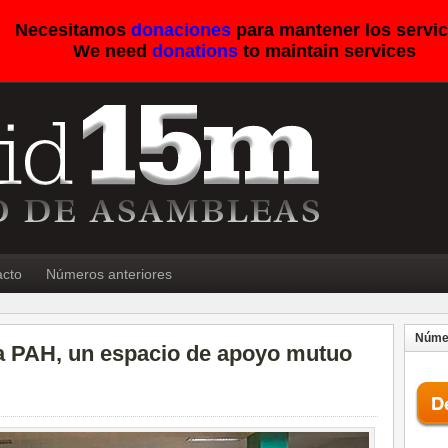
Necesitamos
donaciones
para mantener los servic
We need
donations
to maintain services
acto
Números anteriores
Númer
la PAH, un espacio de apoyo mutuo