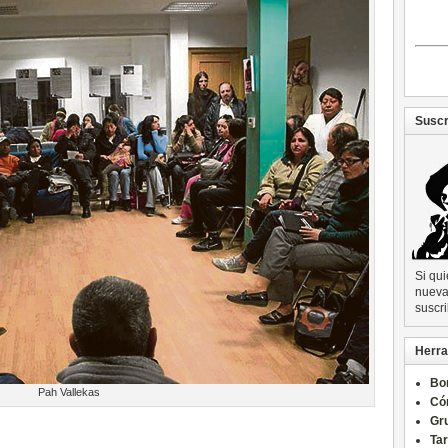
Suscr
Si qu
nueva 
suscri
Herra
Bo
Pah Vallekas
Có
Gru
Ta