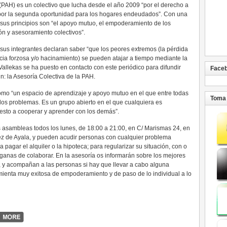
(PAH) es un colectivo que lucha desde el año 2009 “por el derecho a
y por la segunda oportunidad para los hogares endeudados”. Con una
 sus principios son “el apoyo mutuo, el empoderamiento de los
ón y asesoramiento colectivos”.
us integrantes declaran saber “que los peores extremos (la pérdida
ncia forzosa y/o hacinamiento) se pueden atajar a tiempo mediante la
 Vallekas se ha puesto en contacto con este periódico para difundir
Face
n: la Asesoría Colectiva de la PAH.
como “un espacio de aprendizaje y apoyo mutuo en el que entre todas
Toma 
los problemas. Es un grupo abierto en el que cualquiera es
esto a cooperar y aprender con los demás”.
s asambleas todos los lunes, de 18:00 a 21:00, en C/ Marismas 24, en
ez de Ayala, y pueden acudir personas con cualquier problema
a pagar el alquiler o la hipoteca; para regularizar su situación, con o
ganas de colaborar. En la asesoría os informarán sobre los mejores
 y acompañan a las personas si hay que llevar a cabo alguna
mienta muy exitosa de empoderamiento y de paso de lo individual a lo