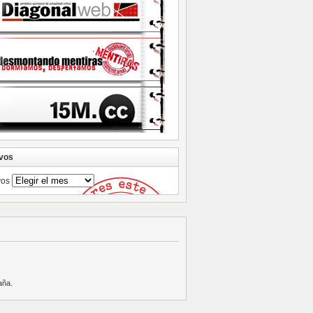
vos
vos
aña
.