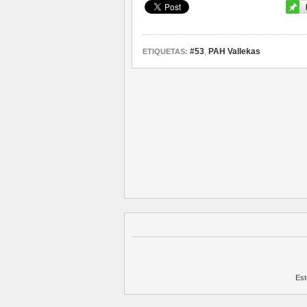
#53
,
PAH Vallekas
ETIQUETAS:
Est