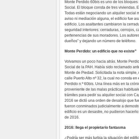
Monte Perdido 60bis es uno de los bloques
Social. El bloque consta de tres viviendas.
Todas están negociando un alquiler social m
aviso ni mediación alguna, el edificio fue a
edificio. Los asaltantes cambiaron la cerra
seguridad interiores: cerraduras, cerrojos, c
pertenencias de sus moradores. Los autores 
dueños” y dejando un número de teléfono.
Monte Perdido: un edificio que no existe”
Volvamos un poco hacia atrás. Monte Perdid
Social de la PAH. Había sido reclamado ant
Monte de Piedad. Solicitada la nota simple,
calle Puerto Alto nº 32, la cual no consta en 
Perdido n.º 60bis. Una línea más en la cróni
proveniente de las malas prácticas habitual
trámites para pedir su alquiler social con C
2016 se dictó una orden de desalojo que fue
fueron conminados judicialmente a demostrar 
edificio es un desastre, no pudieron hacerl
de 2016.
2016: llega el propietario fantasma
¿Podría ser más turbia la situación del edifi