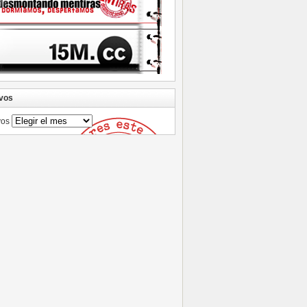
vos
vos