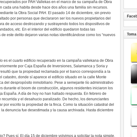
 recuperados por PAH Vallekas en el marco de su campaña de Obra
 En cada una habita desde hace dos años una familia sin recursos.
ediante la Obra Social PAH. El pasado 14 de diciembre, sin previo
Face
saltado por personas que declararon ser los nuevos propietarios del
dura de acceso destrozando y sustrayendo todos los dispositivos de
andados, etc. En el interior del edificio quedaron todas las
Toma 
de este delito dejaron varias notas identificándose como los “nuevos
o es el cuarto edificio recuperado en la campaña vallekana de Obra
eriormente por Caja España de Inversiones, Salamanca y Soria y
 resultó que la propiedad reclamada por el banco correspondía a la
el catastro, donde sí aparece el edificio situado en la calle Monte
ca del despropósito inmobiliario. Pese a semejante lío administrativo
es durante el boom de construcción, algunos residentes iniciaron los
aja España. A día de hoy no han hallado respuesta. En febrero de
 recurrida y el desahucio paralizado. De hecho, los denunciantes
por escrito la propiedad de la finca. Como la situación catastral del
o: la denuncia fue desestimada y la causa archivada. Hasta diciembre
cio? Pues sí. El día 15 de diciembre volvimos a solicitar la nota simple.