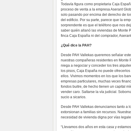
Todavía figura como propietaria Caja España
proceso de venta a la empresa Aserant Glob
solo pasando por encima del derecho de los 
del edificio. Por su parte, parece que la e
sorprendente es que el teléfono que nos de
saber quién allanó las viviendas de Monte Pe
finca Caja España ni del comprador, Aserant
¿Qué dice la PAH?
Desde PAH Vallekas queremos señalar este 
nuestras compañeras residentes en Monte 
niega a negociar y conceder los tres alquile
los pisos, Caja España no puede ofrecerlos 
ellos. Vivimos momentos en los que los ba
empresas particulares, muchas veces finan
fondos buitre, de hecho tienen un capital m
vender caro. Saltarse la vía judicial. Soborn
sucio a sicarios.
Desde PAH Vallekas denunciamos tanto a l
extorsionan a familias sin recursos. Nuest
necesidad de vivienda digna por vías legale
“Llevamos dos años en esta casa y estamos