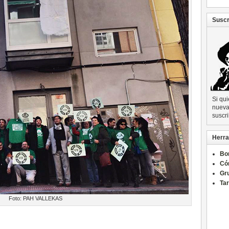
Suscr
Si qu
nueva 
suscri
Herra
Bo
Có
Gru
Ta
Foto: PAH VALLEKAS