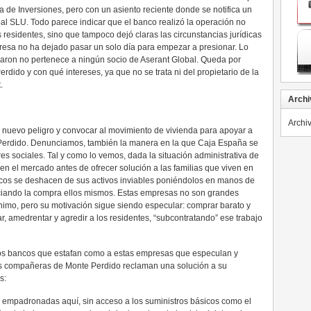
 de Inversiones, pero con un asiento reciente donde se notifica un
al SLU. Todo parece indicar que el banco realizó la operación no
residentes, sino que tampoco dejó claras las circunstancias jurídicas
mpresa no ha dejado pasar un solo día para empezar a presionar. Lo
jaron no pertenece a ningún socio de Aserant Global. Queda por
rdido y con qué intereses, ya que no se trata ni del propietario de la
.
Archi
Archi
nuevo peligro y convocar al movimiento de vivienda para apoyar a
Perdido. Denunciamos, también la manera en la que Caja España se
res sociales. Tal y como lo vemos, dada la situación administrativa de
en el mercado antes de ofrecer solución a las familias que viven en
ncos se deshacen de sus activos inviables poniéndolos en manos de
ciando la compra ellos mismos. Estas empresas no son grandes
ínimo, pero su motivación sigue siendo especular: comprar barato y
ar, amedrentar y agredir a los residentes, “subcontratando” ese trabajo
os bancos que estafan como a estas empresas que especulan y
ras compañeras de Monte Perdido reclaman una solución a su
s:
 empadronadas aquí, sin acceso a los suministros básicos como el