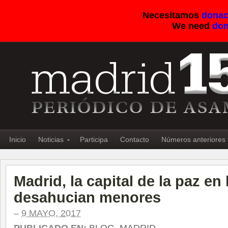
Necesitamos
donac
We need
don
Inicio
Noticias
Participa
Contacto
Números anteriores
Madrid, la capital de la paz en
desahucian menores
–
9 MAYO, 2017