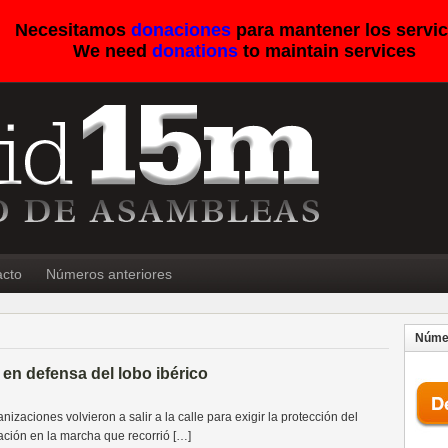
Necesitamos
donaciones
para mantener los servic
We need
donations
to maintain services
acto
Números anteriores
Númer
n defensa del lobo ibérico
aciones volvieron a salir a la calle para exigir la protección del
pación en la marcha que recorrió […]