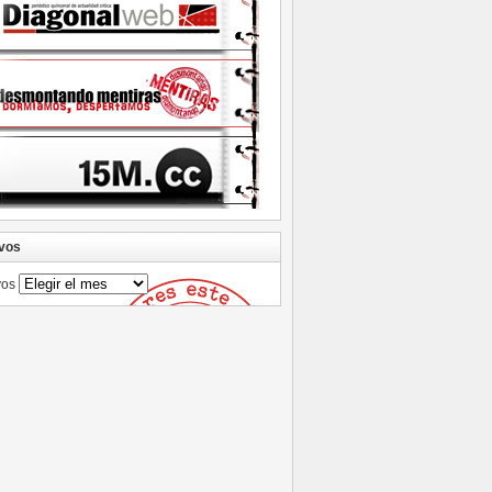
vos
vos