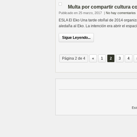
Multa por compartir cultura co
Publicado en 25 marzo, 2017
|
No hay comentarios
ESLA El Eko Una tarde otoñal de 2014 organiz
aledaña al Eko. La intención era abrir el espaci
Sigue Leyendo...
Página 2 de 4
«
1
2
3
4
Est