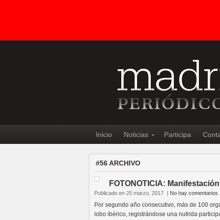
Inicio
Noticias
Participa
Cont
#56 ARCHIVO
FOTONOTICIA: Manifestación e
Publicado en 25 marzo, 2017
|
No hay comentarios
Por segundo año consecutivo, más de 100 organiz
lobo ibérico, registrándose una nutrida partici