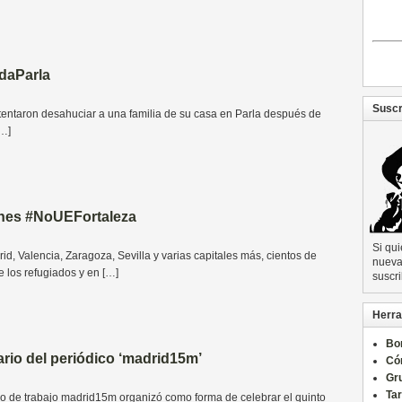
daParla
Suscr
ntentaron desahuciar a una familia de su casa en Parla después de
[…]
nes #NoUEFortaleza
Si qu
d, Valencia, Zaragoza, Sevilla y varias capitales más, cientos de
nueva 
 los refugiados y en […]
suscri
Herra
Bo
rio del periódico ‘madrid15m’
Có
Gru
Ta
 de trabajo madrid15m organizó como forma de celebrar el quinto