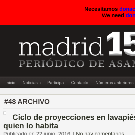
Necesitamos
donac
We need
don
Inicio
Noticias
Participa
Contacto
Números anteriores
#48 ARCHIVO
Ciclo de proyecciones en lavapiés
quien lo habita
Publicado en 22 junio, 2016
|
No hay comentarios