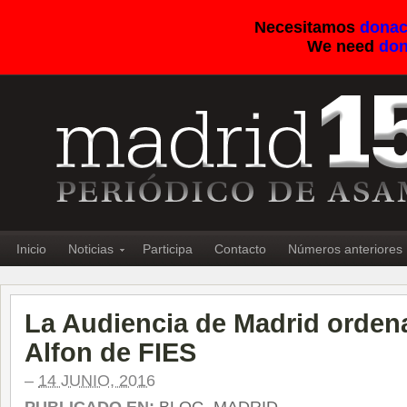
Necesitamos
donac
We need
don
Inicio
Noticias
Participa
Contacto
Números anteriores
La Audiencia de Madrid ordena
Alfon de FIES
–
14 JUNIO, 2016