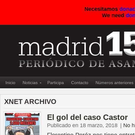
Necesitamos
donac
We need
don
Inicio
Noticias
Participa
Contacto
Números anteriores
XNET ARCHIVO
El gol del caso Castor
Publicado en 18 marzo, 2018
|
No h