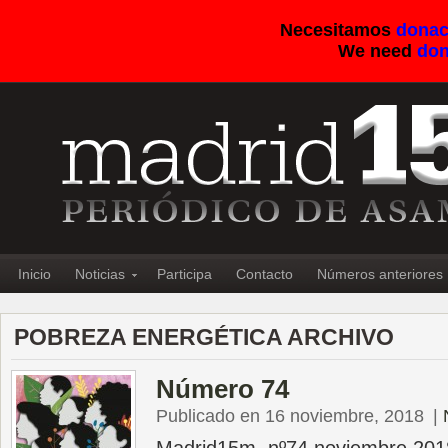
Necesitamos
donac
We need
don
Inicio
Noticias
Participa
Contacto
Números anteriores
POBREZA ENERGÉTICA ARCHIVO
Número 74
Publicado en 16 noviembre, 2018
|