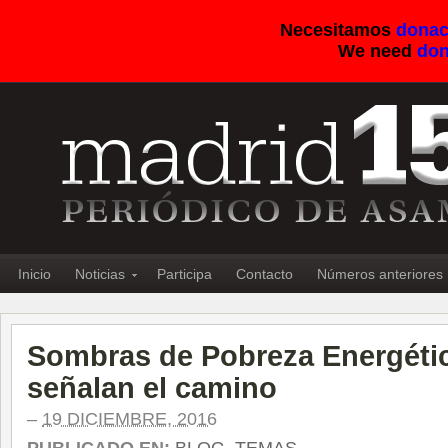
Necesitamos
donac
We need
don
Inicio
Noticias
Participa
Contacto
Números anteriores
Sombras de Pobreza Energétic
señalan el camino
–
19 DICIEMBRE, 2016