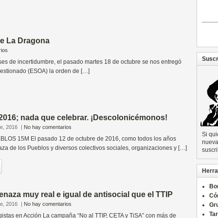
de La Dragona
ios
Suscr
e incertidumbre, el pasado martes 18 de octubre se nos entregó
gestionado (ESOA) la orden de […]
 2016; nada que celebrar. ¡Descolonicémonos!
re, 2016
|
No hay comentarios
Si qu
OS 15M El pasado 12 de octubre de 2016, como todos los años
nueva 
aza de los Pueblos y diversos colectivos sociales, organizaciones y […]
suscri
Herra
Bo
aza muy real e igual de antisocial que el TTIP
Có
re, 2016
|
No hay comentarios
Gru
Ta
istas en Acción La campaña “No al TTIP, CETA y TiSA” con más de