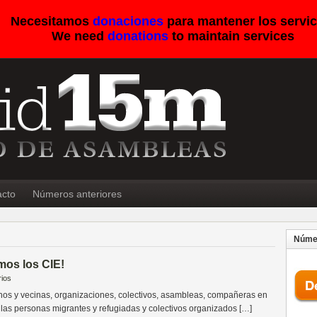
Necesitamos
donaciones
para mantener los servic
We need
donations
to maintain services
acto
Números anteriores
Númer
mos los CIE!
ios
 y vecinas, organizaciones, colectivos, asambleas, compañeras en
e las personas migrantes y refugiadas y colectivos organizados […]