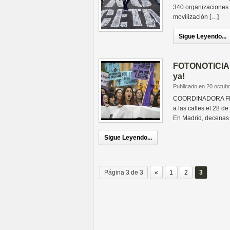
340 organizaciones 
movilización […]
Sigue Leyendo...
FOTONOTICIA: 
ya!
Publicado en 20 octub
COORDINADORA FEMIN
a las calles el 28 d
En Madrid, decenas
Sigue Leyendo...
Página 3 de 3
«
1
2
3