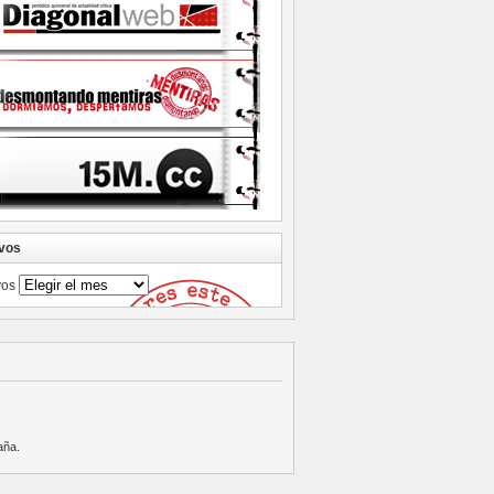
vos
vos
aña
.