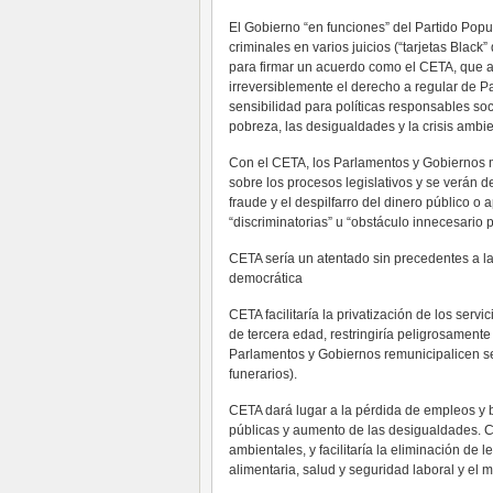
El Gobierno “en funciones” del Partido Pop
criminales en varios juicios (“tarjetas Black
para firmar un acuerdo como el CETA, que al
irreversiblemente el derecho a regular de 
sensibilidad para políticas responsables soc
pobreza, las desigualdades y la crisis ambie
Con el CETA, los Parlamentos y Gobiernos m
sobre los procesos legislativos y se verán 
fraude y el despilfarro del dinero público o
“discriminatorias” u “obstáculo innecesario
CETA sería un atentado sin precedentes a la
democrática
CETA facilitaría la privatización de los serv
de tercera edad, restringiría peligrosamente
Parlamentos y Gobiernos remunicipalicen ser
funerarios).
CETA dará lugar a la pérdida de empleos y b
públicas y aumento de las desigualdades. CE
ambientales, y facilitaría la eliminación de 
alimentaria, salud y seguridad laboral y el 