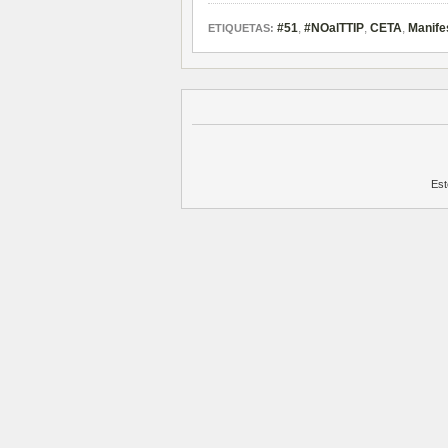
#51
,
#NOalTTIP
,
CETA
,
Manife
ETIQUETAS:
Est