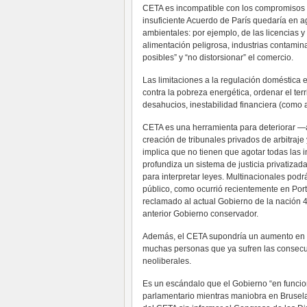
CETA es incompatible con los compromisos i
insuficiente Acuerdo de París quedaría en ag
ambientales: por ejemplo, de las licencias 
alimentación peligrosa, industrias contamin
posibles” y “no distorsionar” el comercio.
Las limitaciones a la regulación doméstica
contra la pobreza energética, ordenar el terri
desahucios, inestabilidad financiera (como
CETA es una herramienta para deteriorar —
creación de tribunales privados de arbitraje
implica que no tienen que agotar todas las
profundiza un sistema de justicia privatizada
para interpretar leyes. Multinacionales podr
público, como ocurrió recientemente en Por
reclamado al actual Gobierno de la nación 4
anterior Gobierno conservador.
Además, el CETA supondría un aumento en l
muchas personas que ya sufren las consecue
neoliberales.
Es un escándalo que el Gobierno “en funcio
parlamentario mientras maniobra en Bruselas