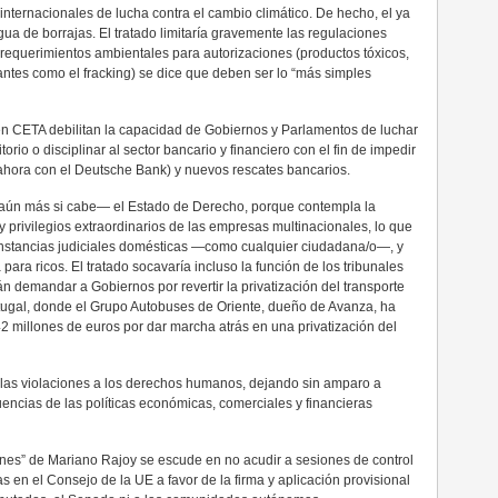
nternacionales de lucha contra el cambio climático. De hecho, el ya
ua de borrajas. El tratado limitaría gravemente las regulaciones
y requerimientos ambientales para autorizaciones (productos tóxicos,
antes como el fracking) se dice que deben ser lo “más simples
 en CETA debilitan la capacidad de Gobiernos y Parlamentos de luchar
torio o disciplinar al sector bancario y financiero con el fin de impedir
 ahora con el Deutsche Bank) y nuevos rescates bancarios.
aún más si cabe— el Estado de Derecho, porque contempla la
 y privilegios extraordinarios de las empresas multinacionales, lo que
 instancias judiciales domésticas —como cualquier ciudadana/o—, y
 para ricos. El tratado socavaría incluso la función de los tribunales
án demandar a Gobiernos por revertir la privatización del transporte
tugal, donde el Grupo Autobuses de Oriente, dueño de Avanza, ha
2 millones de euros por dar marcha atrás en una privatización del
as violaciones a los derechos humanos, dejando sin amparo a
ncias de las políticas económicas, comerciales y financieras
nes” de Mariano Rajoy se escude en no acudir a sesiones de control
 en el Consejo de la UE a favor de la firma y aplicación provisional