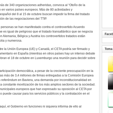
más de 340 organizaciones adheridas, convoca al “Otoño de la
n en varios países europeos. Más de 80 actividades y
spañol del 8 al 15 de octubre buscan impedir la firma del tratado
n de las negociaciones del TTIP.
e personas se han manifestado contra el controvertido Acuerdo
 es igual de peligroso que el tratado transatlántico que se negocia
Face
 Alemania, Bélgica y Austria los controvertidos tratados están
lia y numerosa.
re la Unión Europea (UE) y Canadá, el CETA podría ser firmado y
Toma 
lamentario en España (mientras en otros países hay un intenso debate
ebran el 18 de octubre en Luxemburgo una reunión para decidir sobre
articipación democrática, a pesar de la creciente preocupación en la
as más de 3,4 millones de firmas entregadas a la Comisión Europea
n referéndum en Baviera, una demanda por inconstitucionalidad en
 constante movilización de los más amplios sectores de la sociedad.
municipales europeos que han expresado su oposición al CETA por
o puede causar para los servicios públicos y la contratación en el
uí, el Gobierno en funciones ni siquiera informa de ello al