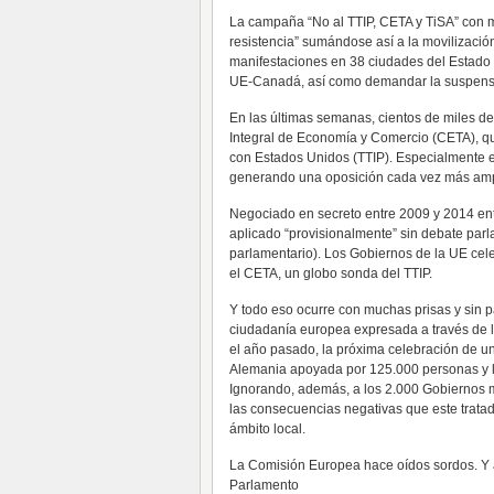
La campaña “No al TTIP, CETA y TiSA” con 
resistencia” sumándose así a la movilizació
manifestaciones en 38 ciudades del Estado e
UE-Canadá, así como demandar la suspensió
En las últimas semanas, cientos de miles d
Integral de Economía y Comercio (CETA), que
con Estados Unidos (TTIP). Especialmente en
generando una oposición cada vez más amp
Negociado en secreto entre 2009 y 2014 ent
aplicado “provisionalmente” sin debate par
parlamentario). Los Gobiernos de la UE cel
el CETA, un globo sonda del TTIP.
Y todo eso ocurre con muchas prisas y sin p
ciudadanía europea expresada a través de l
el año pasado, la próxima celebración de u
Alemania apoyada por 125.000 personas y la
Ignorando, además, a los 2.000 Gobiernos 
las consecuencias negativas que este tratad
ámbito local.
La Comisión Europea hace oídos sordos. Y aq
Parlamento