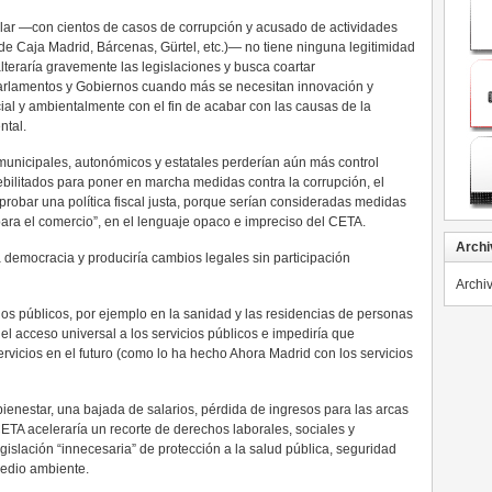
ular —con cientos de casos de corrupción y acusado de actividades
” de Caja Madrid, Bárcenas, Gürtel, etc.)— no tiene ninguna legitimidad
teraría gravemente las legislaciones y busca coartar
Parlamentos y Gobiernos cuando más se necesitan innovación y
ial y ambientalmente con el fin de acabar con las causas de la
ntal.
unicipales, autonómicos y estatales perderían aún más control
debilitados para poner en marcha medidas contra la corrupción, el
 aprobar una política fiscal justa, porque serían consideradas medidas
 para el comercio”, en el lenguaje opaco e impreciso del CETA.
Archi
 democracia y produciría cambios legales sin participación
Archi
icios públicos, por ejemplo en la sanidad y las residencias de personas
 el acceso universal a los servicios públicos e impediría que
vicios en el futuro (como lo ha hecho Ahora Madrid con los servicios
ienestar, una bajada de salarios, pérdida de ingresos para las arcas
TA aceleraría un recorte de derechos laborales, sociales y
legislación “innecesaria” de protección a la salud pública, seguridad
medio ambiente.