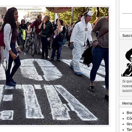
Suscr
Si qu
nueva 
suscri
Herra
Bo
Có
Gru
Ta