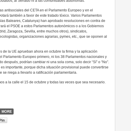
iputados, al Senado ni a las comunidades autónomas.
as antisociales del CETA en el Parlamento Europeo y en el
otará también a favor de este tratado tóxico. Varios Parlamentos
slas Baleares, Catalunya) han aprobado resoluciones en contra de
orará el PSOE a estos Parlamentos autonómicos o a los Gobiernos
id, Zaragoza, Sevilla, entre muchos otros), sindicatos,
cologistas, organizaciones agrarias, pymes, etc., que se oponen al
 de la UE aprueban ahora en octubre la firma y la aplicación
 el Parlamento Europeo primero, ni los 38 Parlamentos nacionales y
ado después, podrían cambiar ni una sola coma, solo decir “Sí” o “No”.
” es importante, porque dicha situación provisional puede convertirse
se niega a llevarlo a ratificación parlamentaria.
os a la calle el 15 de octubre y todas las veces que sea necesario.