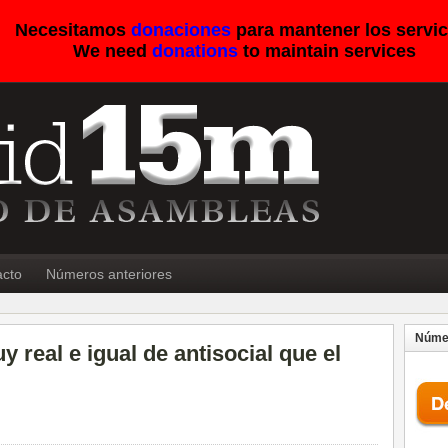
Necesitamos
donaciones
para mantener los servic
We need
donations
to maintain services
acto
Números anteriores
Númer
real e igual de antisocial que el