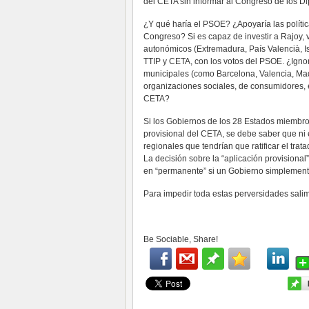
del CETA sin informar al Congreso de los D
¿Y qué haría el PSOE? ¿Apoyaría las polític
Congreso? Si es capaz de investir a Rajoy, v
autonómicos (Extremadura, País Valencià, I
TTIP y CETA, con los votos del PSOE. ¿Ign
municipales (como Barcelona, Valencia, Madr
organizaciones sociales, de consumidores, e
CETA?
Si los Gobiernos de los 28 Estados miembros
provisional del CETA, se debe saber que ni
regionales que tendrían que ratificar el trat
La decisión sobre la “aplicación provisional
en “permanente” si un Gobierno simplemente 
Para impedir toda estas perversidades salim
Be Sociable, Share!