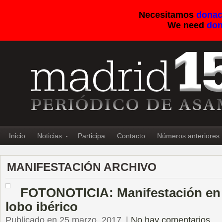
Necesitamos
donac
We need
don
Inicio
Noticias
Participa
Contacto
Números anteriores
MANIFESTACIÓN ARCHIVO
FOTONOTICIA: Manifestación en 
lobo ibérico
Publicado en 25 marzo, 2017
|
No hay comentarios