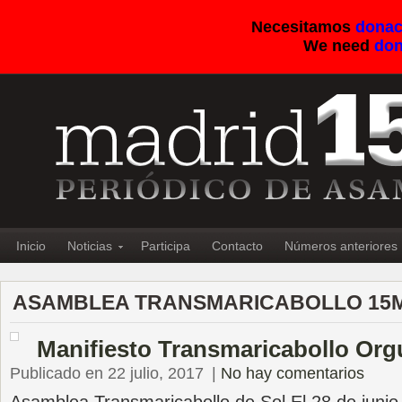
Necesitamos
donac
We need
don
Inicio
Noticias
Participa
Contacto
Números anteriores
ASAMBLEA TRANSMARICABOLLO 15M
Manifiesto Transmaricabollo Orgu
Publicado en 22 julio, 2017
|
No hay comentarios