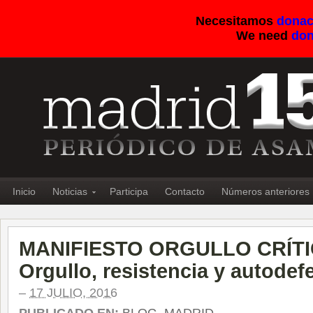
Necesitamos
donac
We need
don
Inicio
Noticias
Participa
Contacto
Números anteriores
MANIFIESTO ORGULLO CRÍTI
Orgullo, resistencia y autodef
–
17 JULIO, 2016