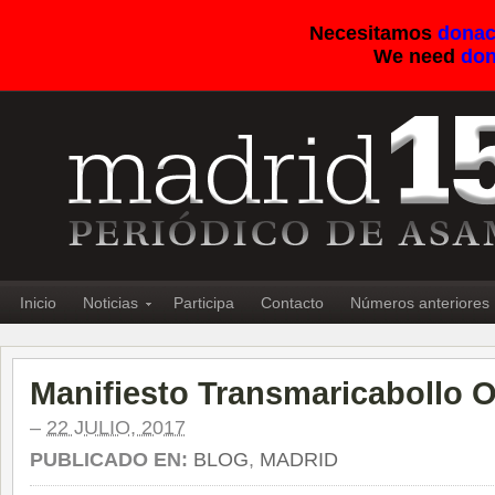
Necesitamos
donac
We need
don
Inicio
Noticias
Participa
Contacto
Números anteriores
Manifiesto Transmaricabollo O
–
22 JULIO, 2017
PUBLICADO EN:
BLOG
,
MADRID