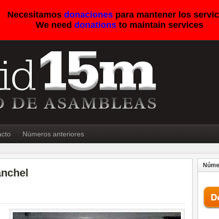
Necesitamos
donaciones
para mantener los servic
We need
donations
to maintain services
acto
Números anteriores
Númer
anchel