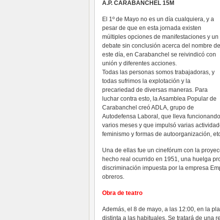
A.P. CARABANCHEL 15M
El 1º de Mayo no es un día cualquiera, y a
pesar de que en esta jornada existen
múltiples opciones de manifestaciones y un
debate sin conclusión acerca del nombre d
este día, en Carabanchel se reivindicó con
unión y diferentes acciones.
Todas las personas somos trabajadoras, y
todas sufrimos la explotación y la
precariedad de diversas maneras. Para
luchar contra esto, la Asamblea Popular de
Carabanchel creó ADLA, grupo de
Autodefensa Laboral, que lleva funcionand
varios meses y que impulsó varias actividad
feminismo y formas de autoorganización, etc
Una de ellas fue un cinefórum con la proyecc
hecho real ocurrido en 1951, una huelga p
discriminación impuesta por la empresa Emp
obreros.
Obra de teatro
Además, el 8 de mayo, a las 12:00, en la p
distinta a las habituales. Se tratará de una 