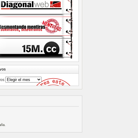
vos
vos
aña
.