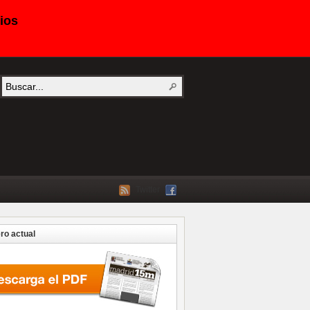
ios
Twitter
o actual