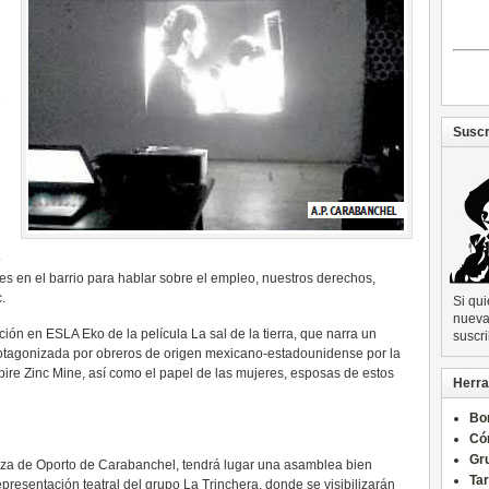
e
Suscr
o
es en el barrio para hablar sobre el empleo, nuestros derechos,
.
Si qu
nueva 
ión en ESLA Eko de la película La sal de la tierra, que narra un
suscri
rotagonizada por obreros de origen mexicano-estadounidense por la
ire Zinc Mine, así como el papel de las mujeres, esposas de estos
Herra
Bo
Có
Gru
laza de Oporto de Carabanchel, tendrá lugar una asamblea bien
Ta
representación teatral del grupo La Trinchera, donde se visibilizarán