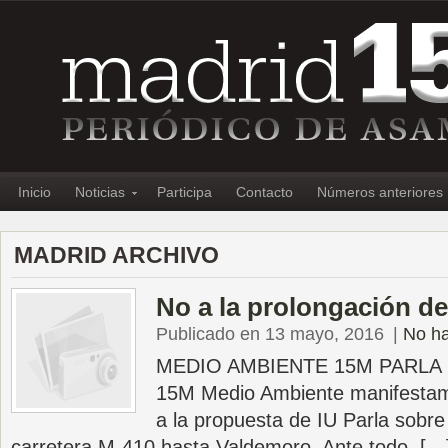
Inicio
Noticias
Participa
Contacto
Números anteriores
MADRID ARCHIVO
No a la prolongación de
Publicado en 13 mayo, 2016
|
No ha
MEDIO AMBIENTE 15M PARLA De
15M Medio Ambiente manifestam
a la propuesta de IU Parla sobre
carretera M-410 hasta Valdemoro. Ante todo, […