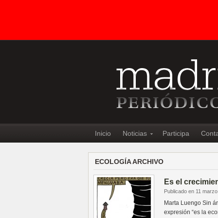
Inicio
Noticias
Participa
Cont
ECOLOGÍA ARCHIVO
Es el crecimie
Publicado en 11 marzo
Marta Luengo Sin án
expresión “es la ec