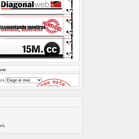
vos
vos
aña
.