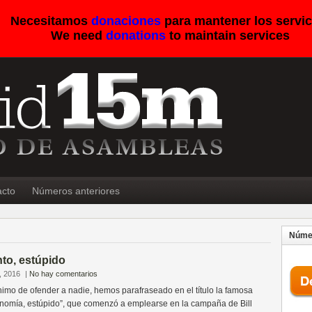
Necesitamos
donaciones
para mantener los servic
We need
donations
to maintain services
acto
Números anteriores
Númer
nto, estúpido
, 2016
|
No hay comentarios
imo de ofender a nadie, hemos parafraseado en el título la famosa
onomía, estúpido”, que comenzó a emplearse en la campaña de Bill