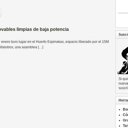
vables limpias de baja potencia
Suscr
 enero tuvo lugar en el Huerto Espinakas, espacio liberado por el 15M
Villalobos, una asamblea […]
Si qu
nueva 
suscri
Herra
Bo
Có
Gru
Ta