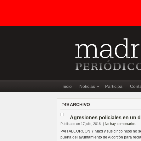
Inicio
Noticias
Participa
Cont
#49 ARCHIVO
Agresiones policiales en un d
Publicado en 17 julio, 2016
|
No hay comentarios
PAH ALCORCÓN Y Maxi y sus cinco hijos no 
puerta del ayuntamiento de Alcorcón para recl