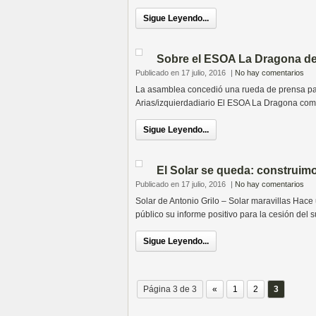
Sigue Leyendo...
Sobre el ESOA La Dragona de
Publicado en 17 julio, 2016
|
No hay comentarios
La asamblea concedió una rueda de prensa par
Arias/izquierdadiario El ESOA La Dragona comi
Sigue Leyendo...
El Solar se queda: construim
Publicado en 17 julio, 2016
|
No hay comentarios
Solar de Antonio Grilo – Solar maravillas Hace 
público su informe positivo para la cesión del s
Sigue Leyendo...
Página 3 de 3
«
1
2
3