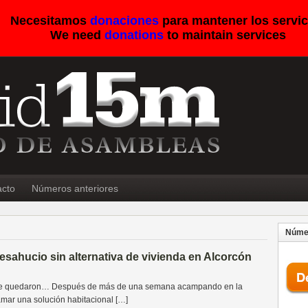
Necesitamos
donaciones
para mantener los servic
We need
donations
to maintain services
acto
Números anteriores
Númer
esahucio sin alternativa de vivienda en Alcorcón
se quedaron… Después de más de una semana acampando en la
amar una solución habitacional […]