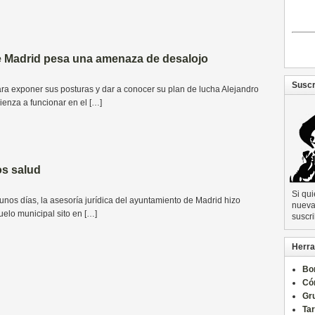
 Madrid pesa una amenaza de desalojo
Suscr
a exponer sus posturas y dar a conocer su plan de lucha Alejandro
enza a funcionar en el […]
os salud
Si qu
unos días, la asesoría jurídica del ayuntamiento de Madrid hizo
nueva 
uelo municipal sito en […]
suscri
Herra
Bo
Có
Gru
Ta