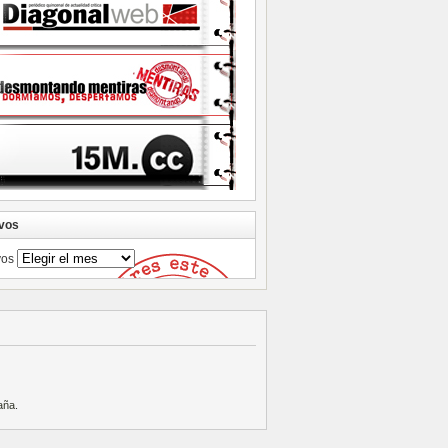
vos
vos
aña
.