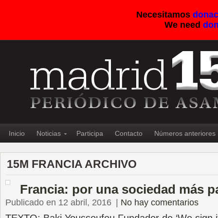
Necesitamos
donac
We need
don
Inicio
Noticias
Participa
Contacto
Números anteriores
15M FRANCIA ARCHIVO
Francia: por una sociedad más pa
Publicado en 12 abril, 2016
|
No hay comentarios