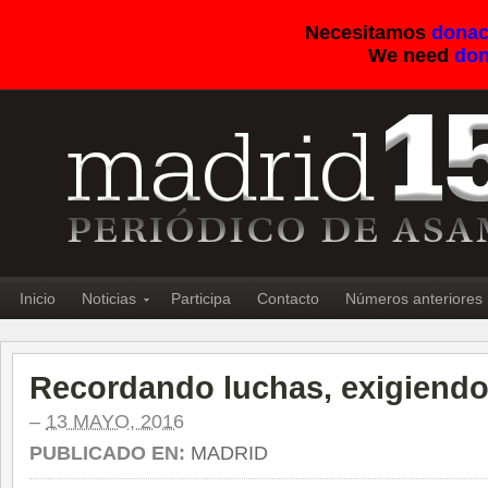
Necesitamos
donac
We need
don
Inicio
Noticias
Participa
Contacto
Números anteriores
Recordando luchas, exigiendo 
–
13 MAYO, 2016
PUBLICADO EN:
MADRID