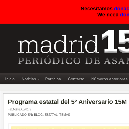
Necesitamos
donac
We need
don
Inicio
Noticias
Participa
Contacto
Números anteriores
Programa estatal del 5º Aniversario 15M
–
8 MAYO, 2016
PUBLICADO EN:
BLOG
,
ESTATAL
,
TEMAS