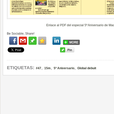
Enlace al PDF del especial 5º Aniversario de M
Be Sociable, Share!
,
,
,
ETIQUETAS:
#47
15m
5º Aniversario
Global debuit