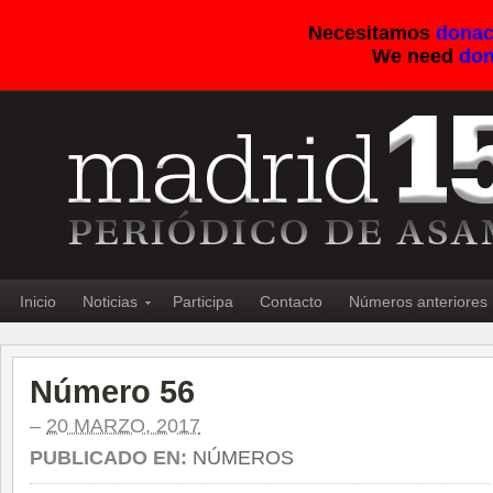
Necesitamos
donac
We need
don
Inicio
Noticias
Participa
Contacto
Números anteriores
Número 56
–
20 MARZO, 2017
PUBLICADO EN:
NÚMEROS