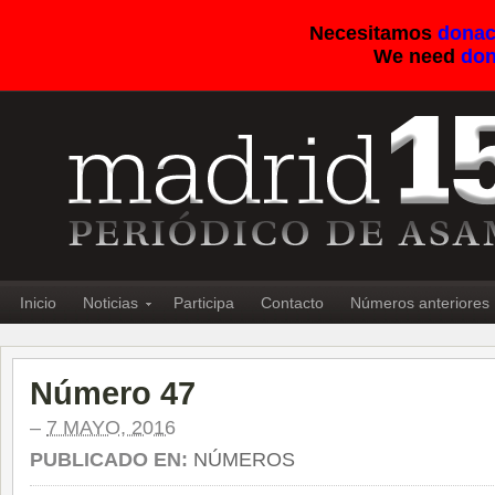
Necesitamos
donac
We need
don
Inicio
Noticias
Participa
Contacto
Números anteriores
Número 47
–
7 MAYO, 2016
PUBLICADO EN:
NÚMEROS