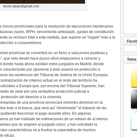
elroto.elpais@gmail.com
 únicos provinciales para la resolución de ejecuciones hipotecarias
usivas (suelo, IRPH, vencimiento anticipado, gastos de constitución
ifiesta su rechazo total a esta medida, que supone un “regalo” más a la
Face
rotección a consumidores.
 nivel provincial se convertirá en un freno a soluciones positivas y
ria”, que solo desde hace pocos años empezamos a conocer y
Toma 
dad donde hasta ahora existían estos juzgados es Madrid, donde
n caracterizado por oponerse a todo avance en protección a
orar las sentencias del Tribunal de Justicia de la Unión Europea
entralización de criterios actual en el resto del territorio ha
rejudiciales a Europa que, por encima del Tribunal Supremo, han
medio de velar por una verdadera protección judicial a
protección del derecho a la vivienda.
 demandas de una provincia provocará enormes demoras en la
bre todo a la banca, que verá así “minimizado” el impacto de las
 pudiendo fraccionar el pago durante años. En algunas
canos ya han hablado de estimaciones de un retraso de al menos
andas que se asignen al juzgado único, y han solicitado la
stas características va a frustrar la expectativa de muchos
e eficaz.