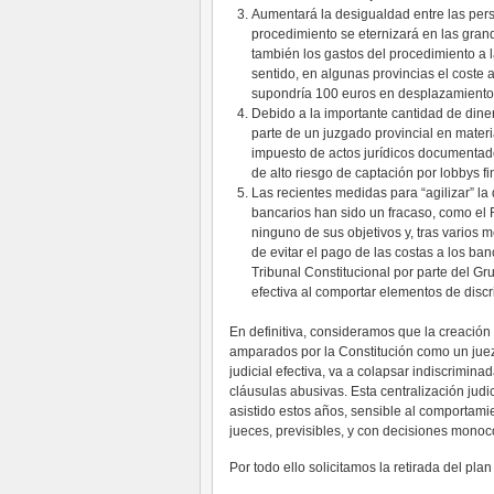
Aumentará la desigualdad entre las pers
procedimiento se eternizará en las gran
también los gastos del procedimiento a l
sentido, en algunas provincias el coste
supondría 100 euros en desplazamiento
Debido a la importante cantidad de diner
parte de un juzgado provincial en materi
impuesto de actos jurídicos documentados
de alto riesgo de captación por lobbys fi
Las recientes medidas para “agilizar” l
bancarios han sido un fracaso, como el 
ninguno de sus objetivos y, tras varios 
de evitar el pago de las costas a los b
Tribunal Constitucional por parte del Gr
efectiva al comportar elementos de discr
En definitiva, consideramos que la creació
amparados por la Constitución como un juez o
judicial efectiva, va a colapsar indiscrimina
cláusulas abusivas. Esta centralización judi
asistido estos años, sensible al comportamie
jueces, previsibles, y con decisiones monoc
Por todo ello solicitamos la retirada del pla