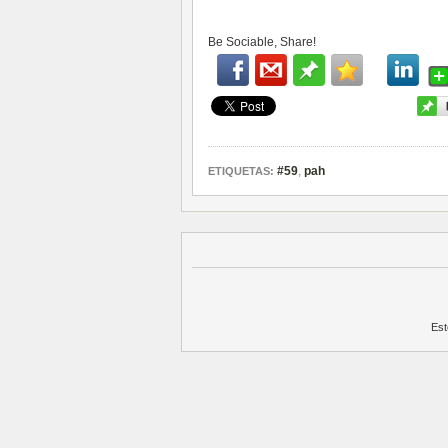
Be Sociable, Share!
#59
,
pah
ETIQUETAS:
Est