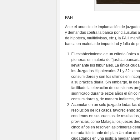
PAH
Ante el anuncio de implantación de juzgados
y demandas contra la banca por cláusulas ab
de hipoteca, multidivisas, etc.), la PAH man
banca en materia de impunidad y falta de p
El establecimiento de un criterio único a
pioneras en materia de “justicia banca
llevar ante los tribunales. La única ciu
los Juzgados Hipotecarios 31 y 32 se ha
consumidores y son los últimos en incorp
a su práctica diaria. Sin embargo, la desc
facilitado la elevación de cuestiones p
significado durante estos años el único 
consumidores y, de manera indirecta, de 
Acumular en un solo juzgado todas las
resolución de los casos, favoreciendo so
condenas en sus cuentas de resultados,
provincias, como Málaga, los jueces de
cinco años en resolver las primeras dem
retirada fulminante del plan.Un plan de e
ciudadanos en una justicia medianament