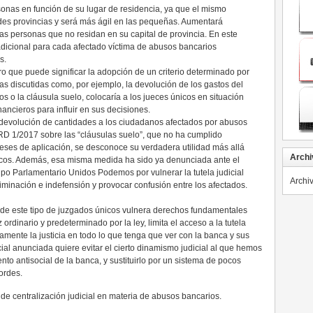
onas en función de su lugar de residencia, ya que el mismo
des provincias y será más ágil en las pequeñas. Aumentará
as personas que no residan en su capital de provincia. En este
 adicional para cada afectado víctima de abusos bancarios
s.
o que puede significar la adopción de un criterio determinado por
as discutidas como, por ejemplo, la devolución de los gastos del
 o la cláusula suelo, colocaría a los jueces únicos en situación
nancieros para influir en sus decisiones.
a devolución de cantidades a los ciudadanos afectados por abusos
RD 1/2017 sobre las “cláusulas suelo”, que no ha cumplido
meses de aplicación, se desconoce su verdadera utilidad más allá
Archi
ancos. Además, esa misma medida ha sido ya denunciada ante el
upo Parlamentario Unidos Podemos por vulnerar la tutela judicial
Archi
iminación e indefensión y provocar confusión entre los afectados.
n de este tipo de juzgados únicos vulnera derechos fundamentales
rdinario y predeterminado por la ley, limita el acceso a la tutela
damente la justicia en todo lo que tenga que ver con la banca y sus
cial anunciada quiere evitar el cierto dinamismo judicial al que hemos
nto antisocial de la banca, y sustituirlo por un sistema de pocos
ordes.
n de centralización judicial en materia de abusos bancarios.