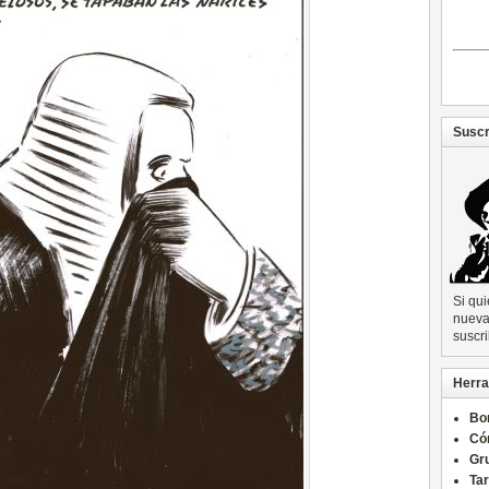
Suscr
Si qu
nueva 
suscri
Herra
Bo
Có
Gru
Ta