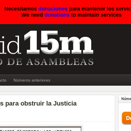
Necesitamos
donaciones
para mantener los servic
We need
donations
to maintain services
acto
Números anteriores
Númer
 para obstruir la Justicia