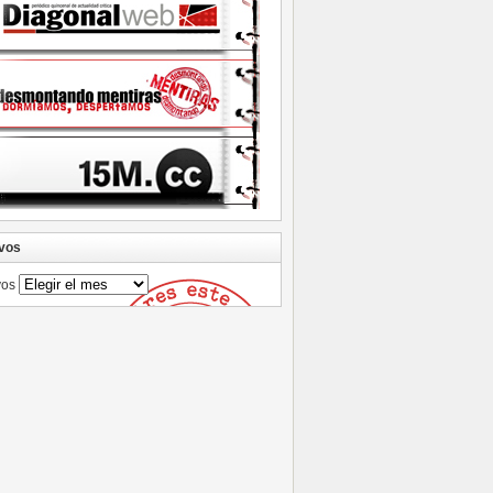
vos
vos