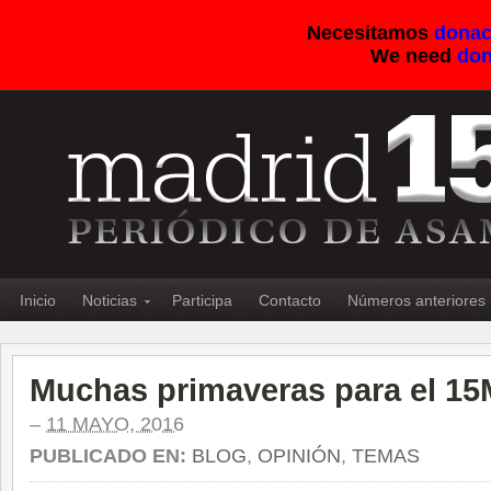
Necesitamos
donac
We need
don
Inicio
Noticias
Participa
Contacto
Números anteriores
Muchas primaveras para el 15
–
11 MAYO, 2016
PUBLICADO EN:
BLOG
,
OPINIÓN
,
TEMAS