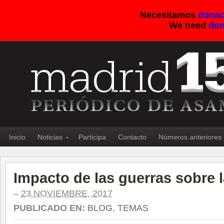
Necesitamos
donac
We need
don
Inicio
Noticias
Participa
Contacto
Números anteriores
Impacto de las guerras sobre 
–
23 NOVIEMBRE, 2017
PUBLICADO EN:
BLOG
,
TEMAS