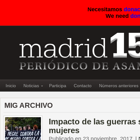
Necesitamos
donac
We need
don
Inicio
Noticias
Participa
Contacto
Números anteriores
MIG ARCHIVO
Impacto de las guerras 
mujeres
Publicado en 23 noviembre, 2017
|