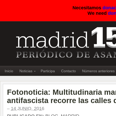
Necesitamos
donac
We need
don
Inicio
Noticias
Participa
Contacto
Números anteriores
Fotonoticia: Multitudinaria ma
antifascista recorre las calles
–
14 JUNIO, 2016