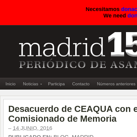
Necesitamos
donac
We need
don
Inicio
Noticias
Participa
Contacto
Números anteriores
Desacuerdo de CEAQUA con e
Comisionado de Memoria
–
14 JUNIO, 2016