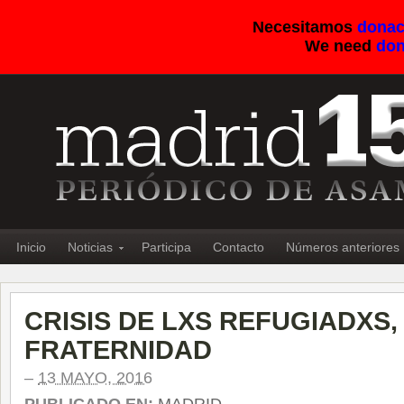
Necesitamos
donac
We need
don
Inicio
Noticias
Participa
Contacto
Números anteriores
CRISIS DE LXS REFUGIADXS, 
FRATERNIDAD
–
13 MAYO, 2016