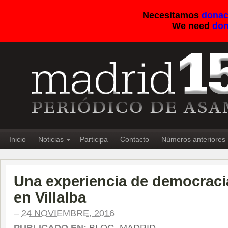
Necesitamos
donac
We need
don
Inicio
Noticias
Participa
Contacto
Números anteriores
Una experiencia de democracia
en Villalba
–
24 NOVIEMBRE, 2016