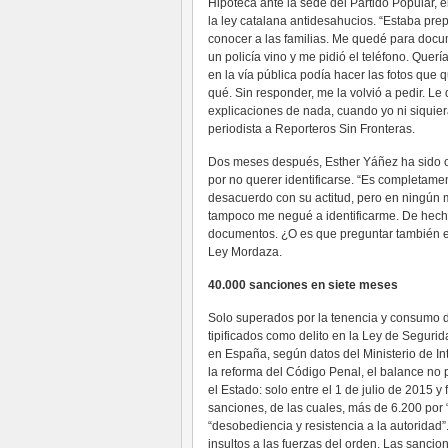
Hipoteca ante la sede del Partido Popular, e
la ley catalana antidesahucios. “Estaba prep
conocer a las familias. Me quedé para docum
un policía vino y me pidió el teléfono. Quería
en la vía pública podía hacer las fotos que
qué. Sin responder, me la volvió a pedir. Le
explicaciones de nada, cuando yo ni siquier
periodista a Reporteros Sin Fronteras.
Dos meses después, Esther Yáñez ha sido of
por no querer identificarse. “Es completament
desacuerdo con su actitud, pero en ningún
tampoco me negué a identificarme. De hecho
documentos. ¿O es que preguntar también es 
Ley Mordaza.
40.000 sanciones en siete meses
Solo superados por la tenencia y consumo de 
tipificados como delito en la Ley de Segu
en España, según datos del Ministerio de In
la reforma del Código Penal, el balance no 
el Estado: solo entre el 1 de julio de 2015 
sanciones, de las cuales, más de 6.200 por “
“desobediencia y resistencia a la autorida
insultos a las fuerzas del orden. Las sancion