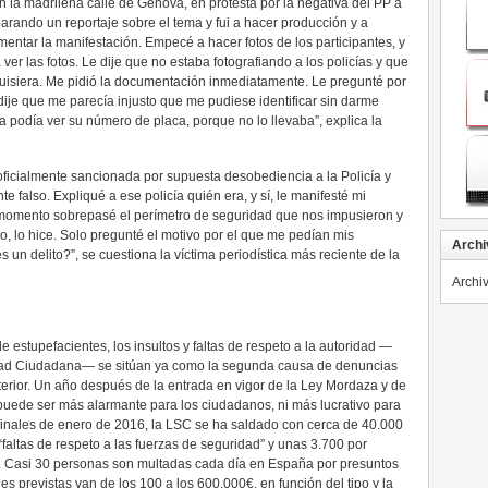
n la madrileña calle de Génova, en protesta por la negativa del PP a
arando un reportaje sobre el tema y fui a hacer producción y a
entar la manifestación. Empecé a hacer fotos de los participantes, y
 ver las fotos. Le dije que no estaba fotografiando a los policías y que
 quisiera. Me pidió la documentación inmediatamente. Le pregunté por
 dije que me parecía injusto que me pudiese identificar sin darme
a podía ver su número de placa, porque no lo llevaba”, explica la
icialmente sancionada por supuesta desobediencia a la Policía y
e falso. Expliqué a ese policía quién era, y sí, le manifesté mi
 momento sobrepasé el perímetro de seguridad que nos impusieron y
, lo hice. Solo pregunté el motivo por el que me pedían mis
Archi
un delito?”, se cuestiona la víctima periodística más reciente de la
Archi
estupefacientes, los insultos y faltas de respeto a la autoridad —
ridad Ciudadana— se sitúan ya como la segunda causa de denuncias
terior. Un año después de la entrada en vigor de la Ley Mordaza y de
puede ser más alarmante para los ciudadanos, ni más lucrativo para
y finales de enero de 2016, la LSC se ha saldado con cerca de 40.000
faltas de respeto a las fuerzas de seguridad” y unas 3.700 por
d”. Casi 30 personas son multadas cada día en España por presuntos
es previstas van de los 100 a los 600.000€, en función del tipo y la