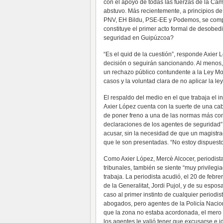
con el apoyo de todas las fuerzas de la Cám
abstuvo. Más recientemente, a principios de
PNV, EH Bildu, PSE-EE y Podemos, se compro
constituye el primer acto formal de desobedi
seguridad en Guipúzcoa?
“Es el quid de la cuestión”, responde Axier L
decisión o seguirán sancionando. Al menos
un rechazo público contundente a la Ley Mor
casos y la voluntad clara de no aplicar la l
El respaldo del medio en el que trabaja el i
Axier López cuenta con la suerte de una cabe
de poner freno a una de las normas más contr
declaraciones de los agentes de seguridad”, 
acusar, sin la necesidad de que un magistr
que le son presentadas. “No estoy dispuest
Como Axier López, Mercè Alcocer, periodist
tribunales, también se siente “muy privilegi
trabaja. La periodista acudió, el 20 de febre
de la Generalitat, Jordi Pujol, y de su espo
caso al primer instinto de cualquier periodis
abogados, pero agentes de la Policía Nacion
que la zona no estaba acordonada, el mero 
los agentes le valió tener que excusarse e 