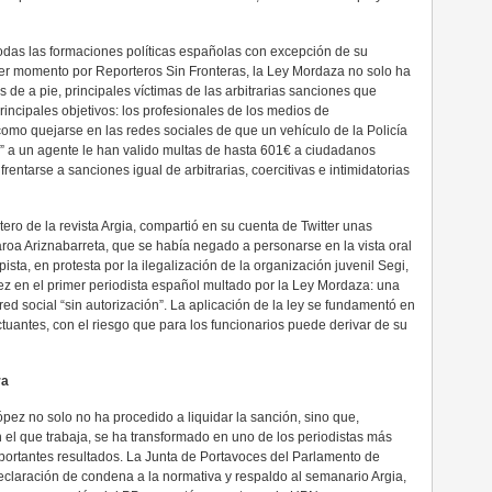
as las formaciones políticas españolas con excepción de su
mer momento por Reporteros Sin Fronteras, la Ley Mordaza no solo ha
de a pie, principales víctimas de las arbitrarias sanciones que
incipales objetivos: los profesionales de los medios de
omo quejarse en las redes sociales de que un vehículo de la Policía
a” a un agente le han valido multas de hasta 601€ a ciudadanos
entarse a sanciones igual de arbitrarias, coercitivas e intimidatorias
tero de la revista Argia, compartió en su cuenta de Twitter unas
roa Ariznabarreta, que se había negado a personarse en la vista oral
ista, en protesta por la ilegalización de la organización juvenil Segi,
ez en el primer periodista español multado por la Ley Mordaza: una
red social “sin autorización”. La aplicación de la ley se fundamentó en
actuantes, con el riesgo que para los funcionarios puede derivar de su
ra
pez no solo no ha procedido a liquidar la sanción, sino que,
l que trabaja, se ha transformado en uno de los periodistas más
portantes resultados. La Junta de Portavoces del Parlamento de
eclaración de condena a la normativa y respaldo al semanario Argia,