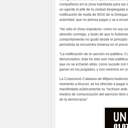
compañeros en la zona habilitada para las de
un agente el jefe de la unidad desplegada e
notificación de multa de 601€ de la Delega
autoridad, que no piensa pagar y va a recurri
“He sido el chivo expiatorio: como no soy un
atrevido conmigo, y dudo de que lo hubieran
comportamiento no gustó desde el principio al
periodista se encuentra inmersa en el proce
“La notificación de la sanción es patética
denunciados, ésta ha sido aún más patétic
que no se echarán atrás, como sucede con l
ganan en los juzgados, y nos veremos en un 
La Corporació Catalana de Mitjans Audiovis
momento a Alcocer, se ha ofrecido a pagar l
manifestado públicamente su “rechazo ante 
medios de comunicación del ejercicio libre 
de la democracia”.