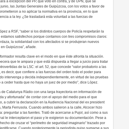
ara a excepción del PP, que votó en contra, y de UPN, que se
 junio, las Juntas Generales de Guipúzcoa, con los votos a favor de
metieron a no aplicar la normativa en la provincia, en lo que
encia a la ley. ¿Se trasladará esta voluntad a las fuerzas de
ópez a RSF, “saber si los distintos cuerpos de Policía respetarán la
, estamos satisfechos porque contamos con tres compromisos claros:
daza, la solidaridad con los afectados si se produjeran nuevos
ey en Guipúzcoa”, añade.
nformador resulta clave en el modo en que éste afronta la situación.
cera que le ampara y que está dispuesta a llegar a juicio para tratar
overtidas de la LSC: el art. 52, que concede “valor probatorio a las
es decir, que confiere a las fuerzas del orden todo el poder para
ado intervenga y decida independientemente, en virtud de las pruebas
o a ceder hasta que no haya un juez de por medio”, dice López.
a de Catalunya Ràdio con una larga trayectoria en información de
ada y afortunada” de contar con el apoyo del medio para el que
ro, a cubrir la declaración en la Audiencia Nacional del ex president
sa, Marta Ferrusola. Cuando ambos salieron a la calle, Alcocer hizo
ta: preguntar a las fuentes. Trató de acercarse a Pujol, así como a sus
al le interceptaron el paso y le exigieron su documentación. Pese a
hecho de cruzar el “perímetro de seguridad imaginario” trazado por
identificarse. Cuando posteriormente la periodista quiso sumarse a sus