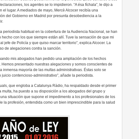
claraciones, los agentes se lo impidieron. “A ésa fíchala”, le dijo a
n el lugar. A mediados de mayo, Mercè Alcocer recibía una
ción del Gobierno en Madrid por presunta desobediencia a la
r.
a periodista habitual en la cobertura de la Audiencia Nacional, se han
 hecho con los que siempre están allí. Tuve la sensación de que mi
 jefe de Policía y que quiso marcar territorio”, explica Alcocer. La
so de alegaciones contra la sanción.
. Cuando mis abogados han pedido una ampliación de los hechos
a. Hemos presentado nuestras alegaciones y somos conscientes de
a inmensa mayoría de las multas administrativas. Éstas solo se
juicio contencioso-administrativo”, añade la periodista.
uals, que engloba a Catalunya Ràdio, ha respaldado desde el primer
a multa, ha puesto a su disposición a los abogados del grupo y
una situación que supone el impedimento a los profesionales de los
de la profesión, entendida como un bien imprescindible para la salud