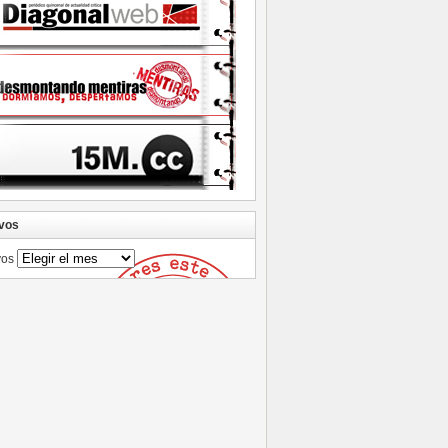
vos
vos