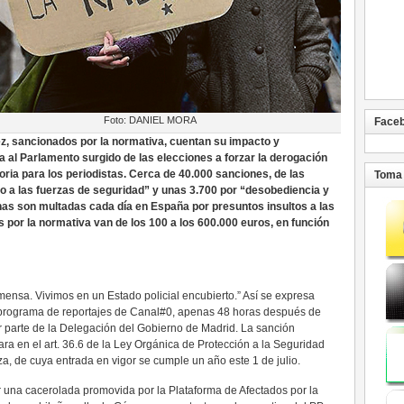
Foto: DANIEL MORA
Face
z, sancionados por la normativa, cuentan su impacto y
a al Parlamento surgido de las elecciones a forzar la derogación
atoria para los periodistas. Cerca de 40.000 sanciones, de las
Toma 
to a las fuerzas de seguridad” y unas 3.700 por “desobediencia y
onas son multadas cada día en España por presuntos insultos a las
 por la normativa van de los 100 a los 600.000 euros, en función
ensa. Vivimos en un Estado policial encubierto.” Así se expresa
n programa de reportajes de Canal#0, apenas 48 horas después de
or parte de la Delegación del Gobierno de Madrid. La sanción
ara en el art. 36.6 de la Ley Orgánica de Protección a la Seguridad
 de cuya entrada en vigor se cumple un año este 1 de julio.
r una cacerolada promovida por la Plataforma de Afectados por la