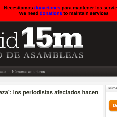
Necesitamos
donaciones
para mantener los servic
We need
donations
to maintain services
acto
Números anteriores
Númer
aza’: los periodistas afectados hacen