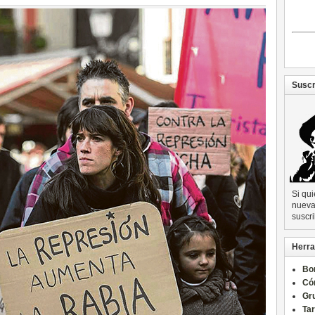
Suscr
Si qu
nueva 
suscri
Herra
Bo
Có
Gru
Ta