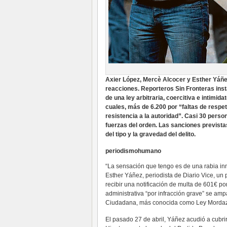
Axier López, Mercè Alcocer y Esther Yáñe
reacciones. Reporteros Sin Fronteras inst
de una ley arbitraria, coercitiva e intimid
cuales, más de 6.200 por “faltas de respe
resistencia a la autoridad”. Casi 30 pers
fuerzas del orden. Las sanciones previstas
del tipo y la gravedad del delito.
periodismohumano
“La sensación que tengo es de una rabia inm
Esther Yáñez, periodista de Diario Vice, u
recibir una notificación de multa de 601€ p
administrativa “por infracción grave” se amp
Ciudadana, más conocida como Ley Mordaza,
El pasado 27 de abril, Yáñez acudió a cubri