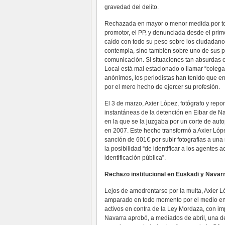
gravedad del delito.
Rechazada en mayor o menor medida por tod
promotor, el PP, y denunciada desde el pri
caído con todo su peso sobre los ciudadanos 
contempla, sino también sobre uno de sus pr
comunicación. Si situaciones tan absurdas c
Local está mal estacionado o llamar “coleg
anónimos, los periodistas han tenido que enfr
por el mero hecho de ejercer su profesión.
El 3 de marzo, Axier López, fotógrafo y repor
instantáneas de la detención en Eibar de Na
en la que se la juzgaba por un corte de autop
en 2007. Este hecho transformó a Axier Lóp
sanción de 601€ por subir fotografías a una 
la posibilidad “de identificar a los agentes 
identificación pública”.
Rechazo institucional en Euskadi y Navar
Lejos de amedrentarse por la multa, Axier Ló
amparado en todo momento por el medio en e
activos en contra de la Ley Mordaza, con im
Navarra aprobó, a mediados de abril, una d