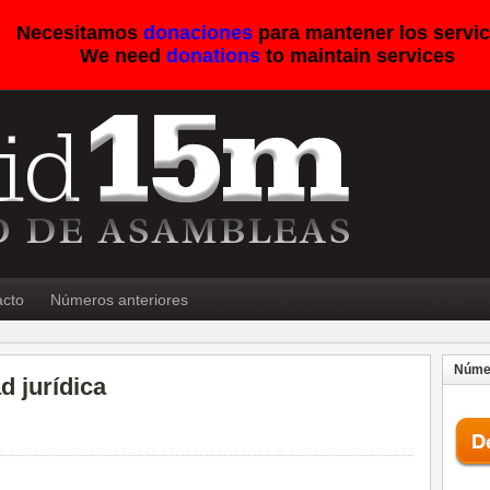
Necesitamos
donaciones
para mantener los servic
We need
donations
to maintain services
acto
Números anteriores
Númer
d jurídica