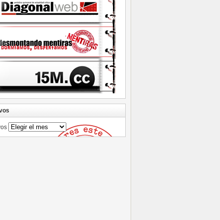
vos
vos