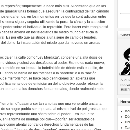
a represión; simplemente la hace más sutil. Al contrario que en las
a de guardar unas formas que aseguren la continuidad del tan cándido
nos engañemos: en los momentos en los que la contradicción entre
l sistema sigue y seguirá utilizando la porra, la cárcel y la coacción
l poder sobre el individuo: la represión. Pero hacer este trabajo está
la cabeza abierta en los telediarios de medio mundo ensucia la
Suscr
al. Es por ello que asistimos a una serie de cambios legales,
n del delito, la instauración del miedo que da moverse en arenas
cida en la calle como “Ley Mordaza”, contiene una alta dosis de
e individuos y colectivos desafectos al poder. Eso no es nada nuevo,
a atención en su lectura: la indefinición de dónde está el delito, de
. Cuando se habla de las “ofensas a la bandera” o a la “nación
, del “terrorismo”, se hace bajo definiciones tan abiertas que
Si qu
líticamente que de enjuiciar un delito objetivo puede retorcer la
nueva 
o, un atentado a los derechos fundamentales, donde realmente no lo
suscri
Herra
 “terrorismo” pasan a ser tan amplias que una venerable anciana
o de su hogar podría ser imputada al mismo nivel de peligrosidad que
Bo
iteros representando una sátira sobre el poder —en la que se
Có
do, en la forma de montaje policial— podrían ser acusados de
Gru
grave como atentar contra los derechos fundamentales de las
Ta
r “podrían”, hemos de decir “pueden”, porque ya ha pasado. Que