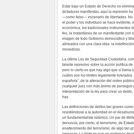
Estar bajo un Estado de Derecho no elimina l
dictaduras manifiestas, aquí la represión h
—como falso— escenario de libertades. No 
el poder y los individuos se hace evidente, e
económica, los tradicionales instrumentos de
feo, la instantánea de un manifestante con 
imagen de todo Gobierno democrático y liber
alineados con una clara idea: la indefinició
movedizas.
La última Ley de Seguridad Ciudadana, cono
talante represivo sobre la acción política d
pero lo cierto es que hay algo que sí llama l
cuáles son los límites legalmente tolerados
española”, de la alteración del orden público
cualquier juez con más ánimo de perseguir po
interpretación de la ley para crear un delit
hay.
Las definiciones de delitos tan graves como
resistiéndose a la autoridad en el desahuci
un fundamentalista islámico. Un par de titir
denuncia, por cierto, el terrorismo, de Esta
enaltecimiento del terrorismo; de algo tan 
personas. Lo triste es que no podemos deci