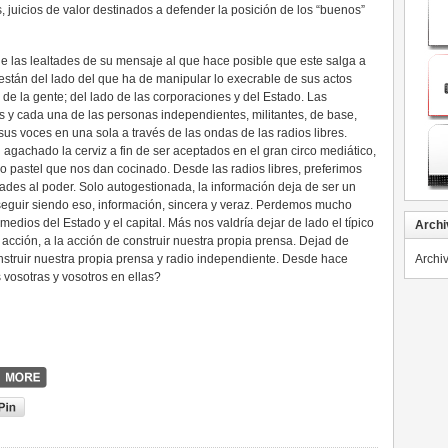
s, juicios de valor destinados a defender la posición de los “buenos”
 las lealtades de su mensaje al que hace posible que este salga a
 están del lado del que ha de manipular lo execrable de sus actos
de la gente; del lado de las corporaciones y del Estado. Las
as y cada una de las personas independientes, militantes, de base,
sus voces en una sola a través de las ondas de las radios libres.
gachado la cerviz a fin de ser aceptados en el gran circo mediático,
o pastel que nos dan cocinado. Desde las radios libres, preferimos
tades al poder. Solo autogestionada, la información deja de ser un
eguir siendo eso, información, sincera y veraz. Perdemos mucho
dios del Estado y el capital. Más nos valdría dejar de lado el típico
Archi
acción, a la acción de construir nuestra propia prensa. Dejad de
nstruir nuestra propia prensa y radio independiente. Desde hace
Archi
s vosotras y vosotros en ellas?