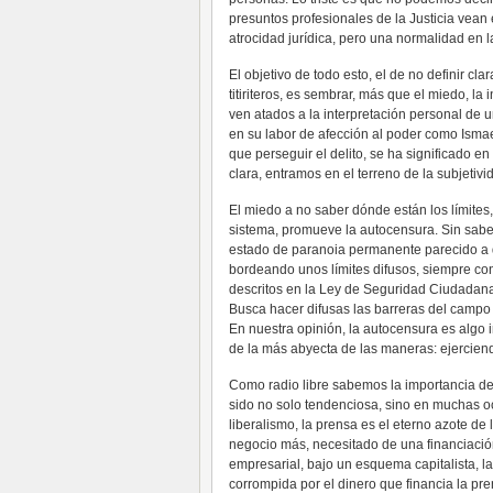
presuntos profesionales de la Justicia vean e
atrocidad jurídica, pero una normalidad en la
El objetivo de todo esto, el de no definir cl
titiriteros, es sembrar, más que el miedo, la 
ven atados a la interpretación personal de u
en su labor de afección al poder como Isma
que perseguir el delito, se ha significado en
clara, entramos en el terreno de la subjetivi
El miedo a no saber dónde están los límites,
sistema, promueve la autocensura. Sin saber
estado de paranoia permanente parecido a q
bordeando unos límites difusos, siempre con 
descritos en la Ley de Seguridad Ciudadana 
Busca hacer difusas las barreras del campo 
En nuestra opinión, la autocensura es algo 
de la más abyecta de las maneras: ejerciend
Como radio libre sabemos la importancia de
sido no solo tendenciosa, sino en muchas o
liberalismo, la prensa es el eterno azote de
negocio más, necesitado de una financiación
empresarial, bajo un esquema capitalista, l
corrompida por el dinero que financia la p