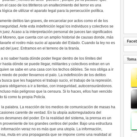
n el caso de los titiriteros un enaltecimiento del terror es una
 lógica de utilizar el aparato legal para la persecución política.
aramente delitos tan graves, de encarcelar por actos como el de los
inseguridad. Ante esta indefinición legal los individuos y colectivos se
n juez. Acaso a la interpretación personal de jueces tan significados
el Moreno, que cuenta con un amplio historial de causas donde, más
Face
 lavarle el rostro más sucio al aparato del Estado. Cuando la ley no es
dad del juez. Entramos en el terreno de la tiranía.
 a no saber hasta dónde poder llegar dentro de los límites del
Toma 
 hasta dónde se puede llegar, militantes y colectivos entran en un
uien se sabe en una casa con los techos débiles. Se nos obliga a ir
miedo de poder llevarnos el palo. La indefinición de los delitos
busca que les hagamos el trabajo sucio, el trabajo de la represión.
para obligarnos a ir a tientas, con inseguridad, autocensurándonos.
incluso más peligroso que la censura. Si lo haces, ellos han vencido
o tú como tu propia Policía.
 la palabra. La reacción de los medios de comunicación de masas ha
casiones carente de verdad. En la utopía autorreguladora del
 los desmanes del poder. En la realidad del sistema, la prensa es un
 proveniente de los grandes centros del poder. Bajo una estructura
a información veraz no es más que una utopía. La información,
rensa, muta en una propaganda que se impone como una realidad al