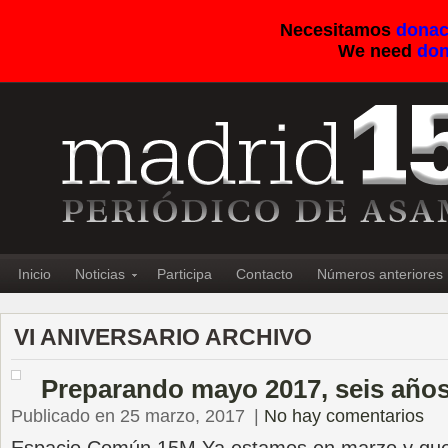
Necesitamos
donac
We need
don
Inicio
Noticias
Participa
Contacto
Números anteriores
VI ANIVERSARIO ARCHIVO
Preparando mayo 2017, seis año
Publicado en 25 marzo, 2017
|
No hay comentarios