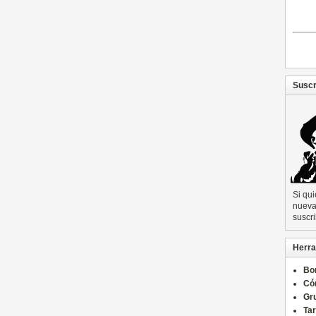
Suscr
Si qu
nueva 
suscri
Herra
Bo
Có
Gru
Ta