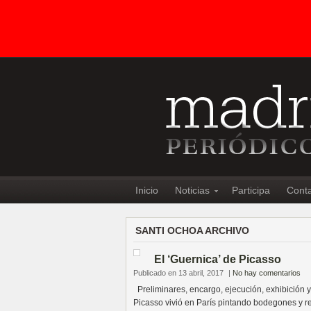
Inicio
Noticias
Participa
Cont
SANTI OCHOA ARCHIVO
El ‘Guernica’ de Picasso
Publicado en 13 abril, 2017
|
No hay comentarios
Preliminares, encargo, ejecución, exhibición 
Picasso vivió en París pintando bodegones y ret