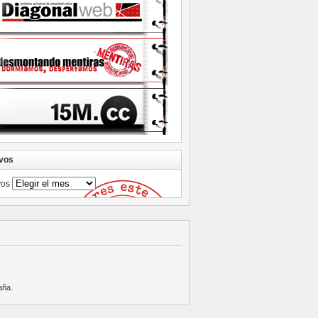
vos
vos
aña
.