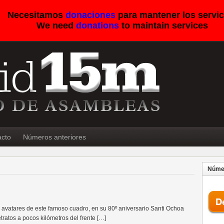
Necesitamos
donaciones
para mantener los servic
We need
donations
to maintain services
acto
Números anteriores
Númer
y avatares de este famoso cuadro, en su 80º aniversario Santi Ochoa
ratos a pocos kilómetros del frente […]