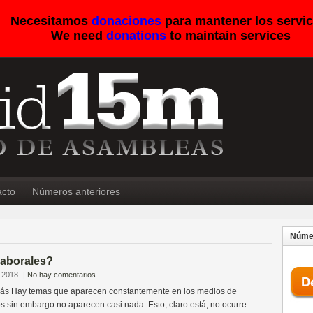
Necesitamos
donaciones
para mantener los servic
We need
donations
to maintain services
acto
Números anteriores
Númer
laborales?
, 2018
|
No hay comentarios
ás Hay temas que aparecen constantemente en los medios de
s sin embargo no aparecen casi nada. Esto, claro está, no ocurre