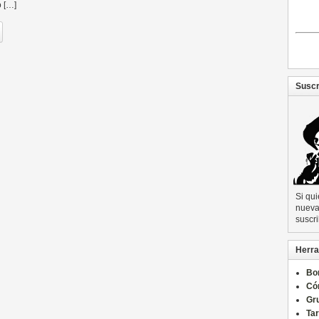
o […]
Suscr
Si qu
nueva 
suscri
Herra
Bo
Có
Gru
Ta