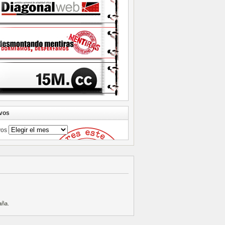
vos
vos
aña
.