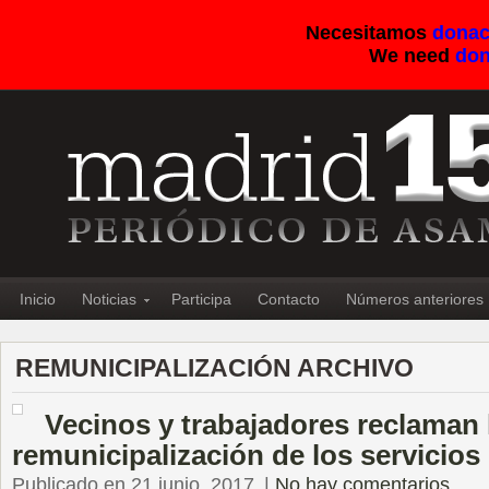
Necesitamos
donac
We need
don
Inicio
Noticias
Participa
Contacto
Números anteriores
REMUNICIPALIZACIÓN ARCHIVO
Vecinos y trabajadores reclaman 
remunicipalización de los servicios
Publicado en 21 junio, 2017
|
No hay comentarios