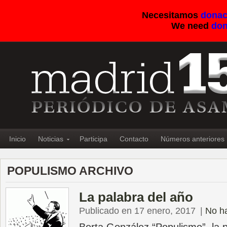
Necesitamos
donac
We need
don
Inicio
Noticias
Participa
Contacto
Números anteriores
POPULISMO ARCHIVO
La palabra del año
Publicado en 17 enero, 2017
|
No h